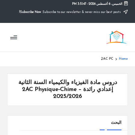
الخميس، 6 أغسطس 2026
-
3:51:47 PM
Subscribe Now!
Subscribe to our newsletter & never miss our best posts.
Ski
t
conten
م
التعليم
الصريح
و
ق
2ِAC PC
Home
ع
ال
دروس مادة الفيزياء والكيمياء السنة الثانية
م
إعدادي رائدة – 2AC Physique-Chime
2025/2026
د
ر
س
البحث
ة