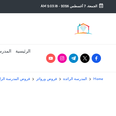
الجمعة، 7 أغسطس 2026
-
2:03:18 AM
Ski
t
م
التعليم
conten
الصريح
و
ق
الرئيسية
المدرس
youtube.com
instagram.com
twitter.com
t.me
facebook.com
ع
ال
Home
المدرسة الرائدة
فروض وروائز
فروض المدرسة الرائ
م
د
ر