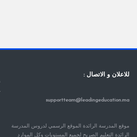
للاعلان و الاتصال :
s
y
supportteam@leadingeducation.ma
ا
ا
ا
موقع المدرسة الرائدة الموقع الرسمي لدروس المدرسة
ف
الرائدة التعليم الصريح لجميع المستويات وكل الموارد