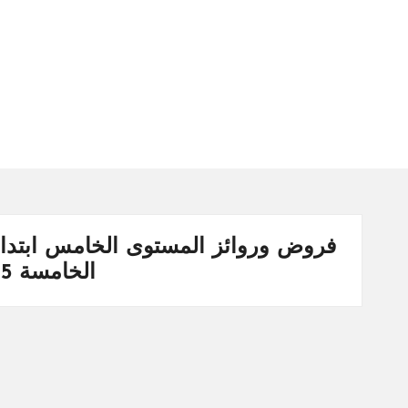
س
ة
ال
را
ئد
ة
الخامسة 5 – 2025/2026