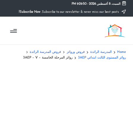
السبت، 8 أغسطس 2026
-
9:29:50 PM
Subscribe Now!
Subscribe to our newsletter & never miss our best posts.
Ski
t
م
conten
التعليم
الصريح
و
ق
Home
المدرسة الرائدة
فروض وروائز
فروض المدرسة الرائدة
ع
روائز المستوى الثالث ابتدائي 3AEP
روائز المرحلة الخامسة – 3AEP – V
ال
م
د
ر
س
ة