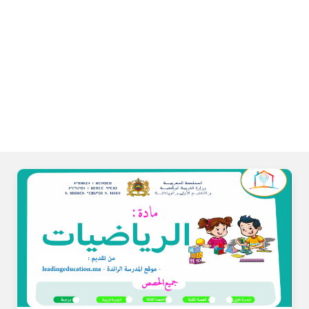
ال
را
ئد
ة