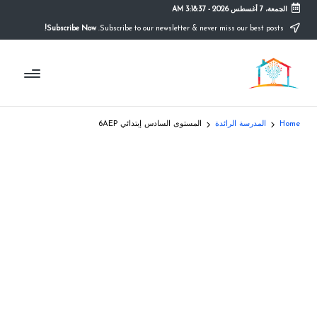
الجمعة، 7 أغسطس 2026
-
3:18:38 AM
Subscribe Now!
Subscribe to our newsletter & never miss our best posts.
Ski
t
م
conten
التعليم
الصريح
و
ق
Home
المدرسة الرائدة
المستوى السادس إبتدائي 6AEP
ع
ال
م
د
ر
س
ة