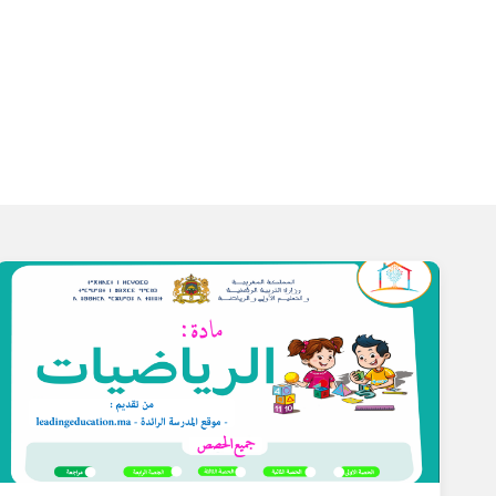
س
ة
ال
را
ئد
ة