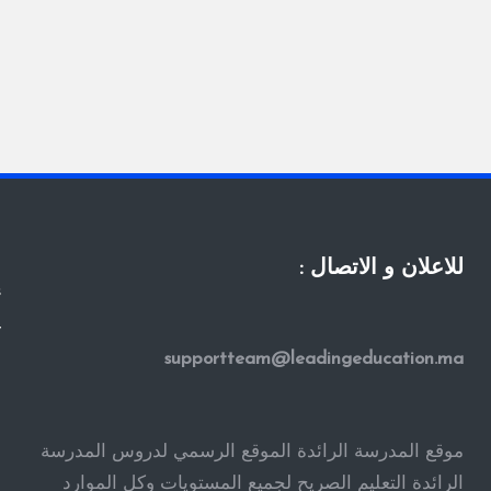
للاعلان و الاتصال :
s
y
supportteam@leadingeducation.ma
ا
ا
ا
موقع المدرسة الرائدة الموقع الرسمي لدروس المدرسة
ف
الرائدة التعليم الصريح لجميع المستويات وكل الموارد