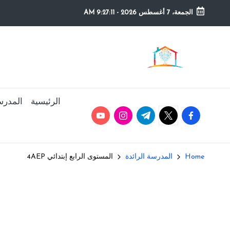
الجمعة، 7 أغسطس 2026
-
9:27:11 AM
Ski
t
م
التعليم
conten
الصريح
و
ق
الرئيسية
المدرس
youtube.com
instagram.com
twitter.com
t.me
facebook.com
ع
ال
Home
المدرسة الرائدة
المستوى الرابع إبتدائي 4AEP
م
د
ر