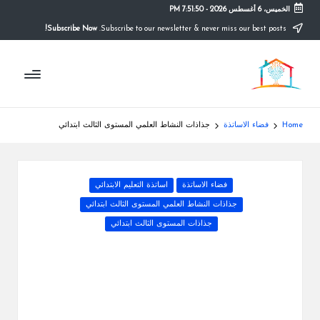
الخميس، 6 أغسطس 2026
-
7:51:51 PM
Subscribe Now!
Subscribe to our newsletter & never miss our best posts.
Ski
t
م
conten
التعليم
الصريح
و
ق
Home
فضاء الاساتذة
جذاذات النشاط العلمي المستوى الثالث ابتدائي
ع
ال
Posted
فضاء الاساتذة
اساتذة التعليم الابتدائي
م
in
جذاذات النشاط العلمي المستوى الثالث ابتدائي
د
جذاذات المستوى الثالث ابتدائي
ر
س
ة